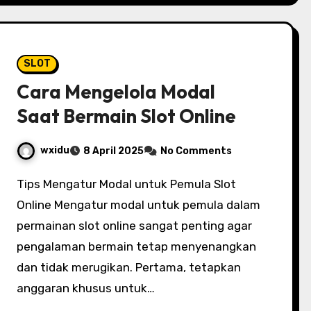
SLOT
Cara Mengelola Modal
Saat Bermain Slot Online
wxidu
8 April 2025
No Comments
Tips Mengatur Modal untuk Pemula Slot
Online Mengatur modal untuk pemula dalam
permainan slot online sangat penting agar
pengalaman bermain tetap menyenangkan
dan tidak merugikan. Pertama, tetapkan
anggaran khusus untuk…