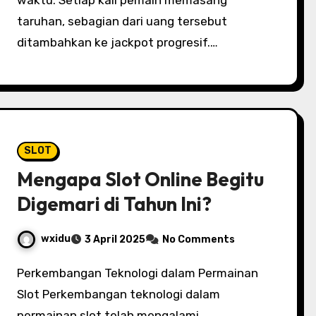
waktu. Setiap kali pemain memasang
taruhan, sebagian dari uang tersebut
ditambahkan ke jackpot progresif.…
SLOT
Mengapa Slot Online Begitu
Digemari di Tahun Ini?
wxidu
3 April 2025
No Comments
Perkembangan Teknologi dalam Permainan
Slot Perkembangan teknologi dalam
permainan slot telah mengalami