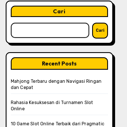
Cari
Cari
Recent Posts
Mahjong Terbaru dengan Navigasi Ringan
dan Cepat
Rahasia Kesuksesan di Turnamen Slot
Online
10 Game Slot Online Terbaik dari Pragmatic