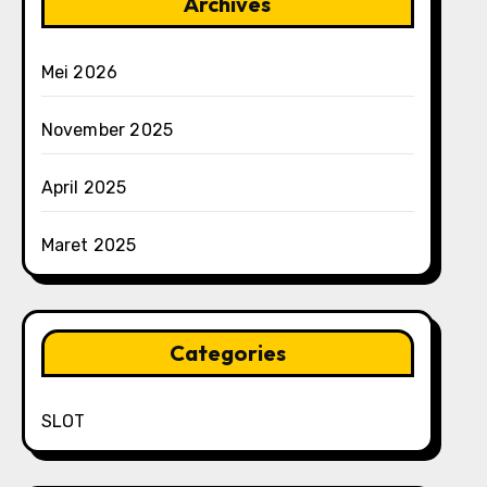
Archives
Mei 2026
November 2025
April 2025
Maret 2025
Categories
SLOT