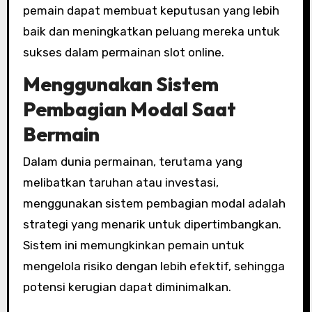
pemain dapat membuat keputusan yang lebih
baik dan meningkatkan peluang mereka untuk
sukses dalam permainan slot online.
Menggunakan Sistem
Pembagian Modal Saat
Bermain
Dalam dunia permainan, terutama yang
melibatkan taruhan atau investasi,
menggunakan sistem pembagian modal adalah
strategi yang menarik untuk dipertimbangkan.
Sistem ini memungkinkan pemain untuk
mengelola risiko dengan lebih efektif, sehingga
potensi kerugian dapat diminimalkan.