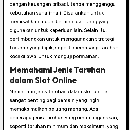
dengan keuangan pribadi, tanpa mengganggu
kebutuhan sehari-hari. Disarankan untuk
memisahkan modal bermain dari uang yang
digunakan untuk keperluan lain. Selain itu,
pertimbangkan untuk menggunakan strategi
taruhan yang bijak, seperti memasang taruhan
kecil di awal untuk menguji permainan.
Memahami Jenis Taruhan
dalam Slot Online
Memahami jenis taruhan dalam slot online
sangat penting bagi pemain yang ingin
memaksimalkan peluang menang. Ada
beberapa jenis taruhan yang umum digunakan,
seperti taruhan minimum dan maksimum, yang