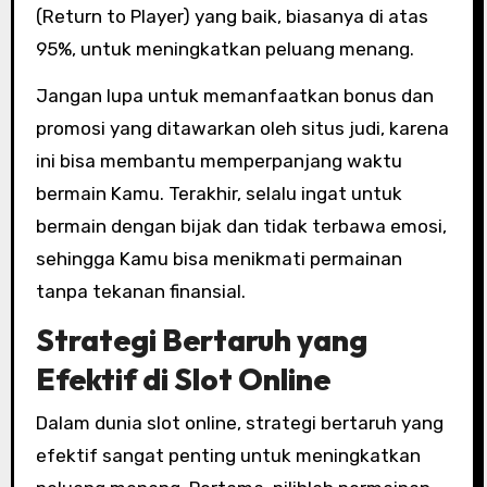
(Return to Player) yang baik, biasanya di atas
95%, untuk meningkatkan peluang menang.
Jangan lupa untuk memanfaatkan bonus dan
promosi yang ditawarkan oleh situs judi, karena
ini bisa membantu memperpanjang waktu
bermain Kamu. Terakhir, selalu ingat untuk
bermain dengan bijak dan tidak terbawa emosi,
sehingga Kamu bisa menikmati permainan
tanpa tekanan finansial.
Strategi Bertaruh yang
Efektif di Slot Online
Dalam dunia slot online, strategi bertaruh yang
efektif sangat penting untuk meningkatkan