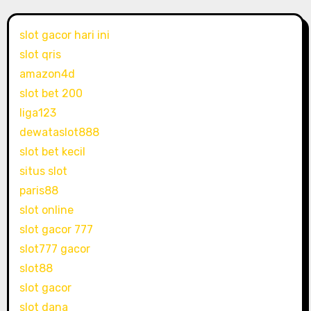
slot gacor hari ini
slot qris
amazon4d
slot bet 200
liga123
dewataslot888
slot bet kecil
situs slot
paris88
slot online
slot gacor 777
slot777 gacor
slot88
slot gacor
slot dana