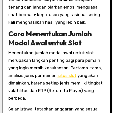
tenang dan jangan biarkan emosi menguasai
saat bermain; keputusan yang rasional sering
kali menghasilkan hasil yang lebih baik.
Cara Menentukan Jumlah
Modal Awal untuk Slot
Menentukan jumlah modal awal untuk slot
merupakan langkah penting bagi para pemain
yang ingin meraih kesuksesan. Pertama-tama,
analisis jenis permainan
situs slot
yang akan
dimainkan, karena setiap jenis memiliki tingkat
volatilitas dan RTP (Return to Player) yang
berbeda.
Selanjutnya, tetapkan anggaran yang sesuai