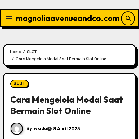
Skip
to
magnoliaavenueandco.com
content
Home
SLOT
Cara Mengelola Modal Saat Bermain Slot Online
SLOT
Cara Mengelola Modal Saat
Bermain Slot Online
By
wxidu
8 April 2025