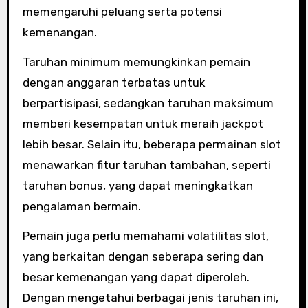
memengaruhi peluang serta potensi
kemenangan.
Taruhan minimum memungkinkan pemain
dengan anggaran terbatas untuk
berpartisipasi, sedangkan taruhan maksimum
memberi kesempatan untuk meraih jackpot
lebih besar. Selain itu, beberapa permainan slot
menawarkan fitur taruhan tambahan, seperti
taruhan bonus, yang dapat meningkatkan
pengalaman bermain.
Pemain juga perlu memahami volatilitas slot,
yang berkaitan dengan seberapa sering dan
besar kemenangan yang dapat diperoleh.
Dengan mengetahui berbagai jenis taruhan ini,