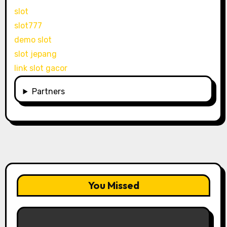
slot
slot777
demo slot
slot jepang
link slot gacor
Partners
You Missed