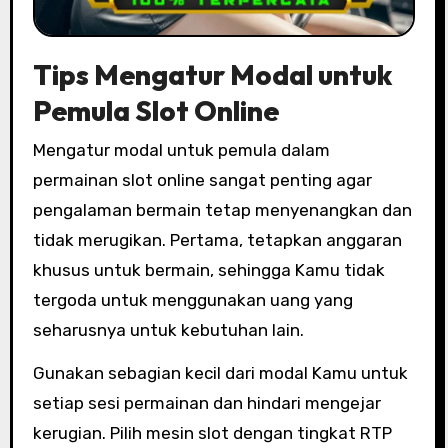
Tips Mengatur Modal untuk
Pemula Slot Online
Mengatur modal untuk pemula dalam
permainan slot online sangat penting agar
pengalaman bermain tetap menyenangkan dan
tidak merugikan. Pertama, tetapkan anggaran
khusus untuk bermain, sehingga Kamu tidak
tergoda untuk menggunakan uang yang
seharusnya untuk kebutuhan lain.
Gunakan sebagian kecil dari modal Kamu untuk
setiap sesi permainan dan hindari mengejar
kerugian. Pilih mesin slot dengan tingkat RTP